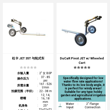
杜卡 JET 35T 与轮式车
DuCaR Pivot JET w/ Wheeled
Cart
水输入量
:
2" 女 BSP
37 - 85
Specifically designed for low
操作压力
:
psi
water flow rate applications!
161 - 526
Thanks to its low body angle, it
所需水量
:
l/min
is perfect for windy areas!
拍摄范围（半径）
:
22 - 38 m
Suitable for any type hobby
12, 14,
garden and agricultural irrigation
喷嘴
:
16, 18
applications.
mm
Water
:
2" Flange
机身角
:
25°
Input
Connection
21x21x71