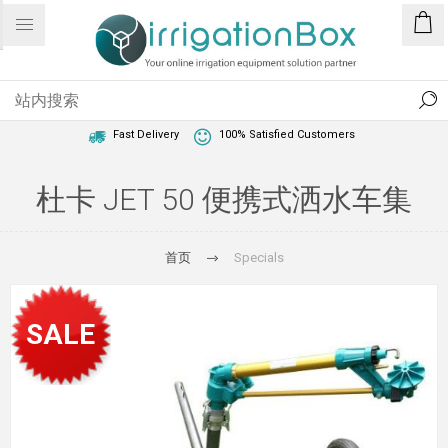
1 Year Warranty
Best Price Guaranteed
Fast Delivery
100% Satisfied Customers
杜卡 JET 50 便携式洒水车集
首页
Specials
SALE