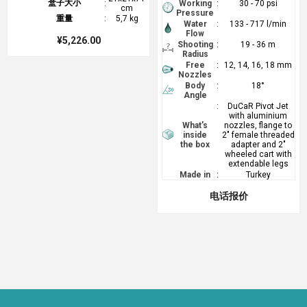
盒子大小
:
Working
:
30 - 70 psi
cm
Pressure
重量
:
5,7 kg
Water
:
133 - 717 l/min
Flow
¥5,226.00
Shooting
:
19 - 36 m
Radius
Free
:
12, 14, 16, 18 mm
Nozzles
Body
:
18°
Angle
:
DuCaR Pivot Jet
with aluminium
What's
nozzles, flange to
inside
2" female threaded
the box
adapter and 2"
wheeled cart with
extendable legs
Made in
:
Turkey
电话报价