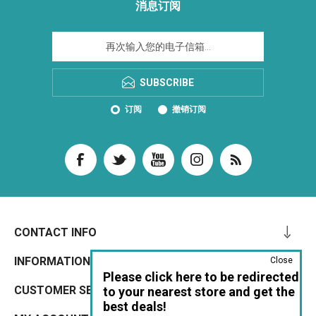
消息订阅
SUBSCRIBE
订阅
撤销订阅
CONTACT INFO
INFORMATION
Close
Please click here to be redirected
CUSTOMER SERVICE
to your nearest store and get the
best deals!