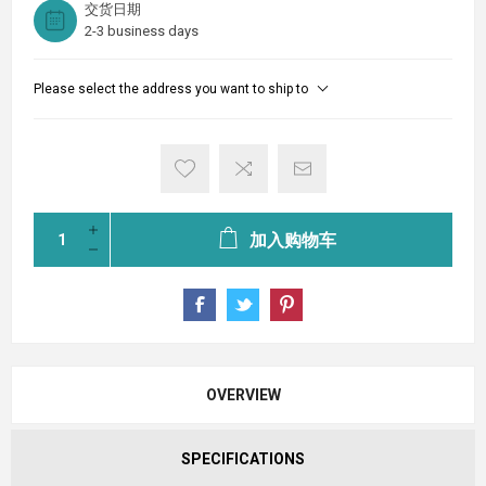
交货日期
2-3 business days
Please select the address you want to ship to
加入购物车
OVERVIEW
SPECIFICATIONS