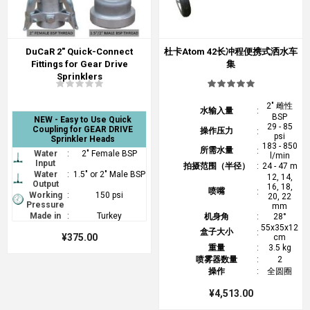
DuCaR 2" Quick-Connect
杜卡Atom 42长冲程便携式洒水车
Fittings for Gear Drive
集
Sprinklers
2" 雌性
水输入量
:
BSP
NEW - Easy to Use Quick
29 - 85
Coupling for GEAR DRIVE
操作压力
:
psi
Sprinkler Heads
183 - 850
所需水量
:
Water
:
2" Female BSP
l/min
Input
拍摄范围（半径）
:
24 - 47 m
Water
:
1.5" or 2" Male BSP
12, 14,
Output
16, 18,
喷嘴
:
Working
:
150 psi
20, 22
Pressure
mm
Made in
:
Turkey
机身角
:
28°
55x35x12
盒子大小
:
¥375.00
cm
重量
:
3.5 kg
喷雾器数量
:
2
操作
:
全圆圈
¥4,513.00