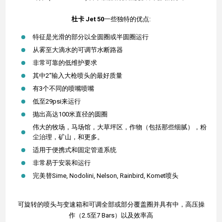
杜卡
Jet 50
一些独特的优点:
特征是光滑的部分以全圆圈或半圆圈运行
从雾至大滴水的可调节水断路器
非常可靠的低维护要求
其中2“输入大枪喷头的最好质量
有3个不同的喷嘴喷嘴
低至29psi来运行
抛出高达100米直径的圆圈
伟大的牧场，马场馆，大草坪区，作物（包括那些细腻），粉
尘治理，矿山，和更多。
适用于便携式和固定管道系统
非常易于安装和运行
完美替Sime, Nodolini, Nelson, Rainbird, Komet喷头
可旋转的喷头与变速箱和可调全部或部分覆盖圈并具有中，高压操
作（2.5至7 Bars）以及效率高