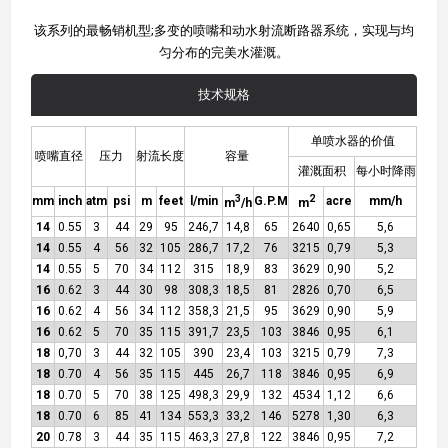
该系列的最畅销机型;多变的喷嘴和动水射流断路器系统，实现与均
匀分布的完美水灌溉。
技术规格
单喷水器的价值
喷嘴直径
压力
射流长度
容量
灌溉面积
每小时降雨
3
2
mm
inch
atm
psi
m
feet
l/min
G.P.M
acre
mm/h
m
/h
m
14
0.55
3
44
29
95
246,7
14,8
65
2640
0,65
5,6
14
0.55
4
56
32
105
286,7
17,2
76
3215
0,79
5,3
14
0.55
5
70
34
112
315
18,9
83
3629
0,90
5,2
16
0.62
3
44
30
98
308,3
18,5
81
2826
0,70
6,5
16
0.62
4
56
34
112
358,3
21,5
95
3629
0,90
5,9
16
0.62
5
70
35
115
391,7
23,5
103
3846
0,95
6,1
18
0,70
3
44
32
105
390
23,4
103
3215
0,79
7,3
18
0.70
4
56
35
115
445
26,7
118
3846
0,95
6,9
18
0.70
5
70
38
125
498,3
29,9
132
4534
1,12
6,6
18
0.70
6
85
41
134
553,3
33,2
146
5278
1,30
6,3
20
0.78
3
44
35
115
463,3
27,8
122
3846
0,95
7,2