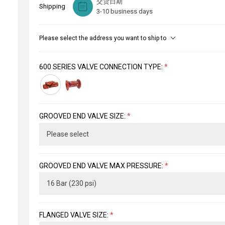
交货日期
Shipping
3-10 business days
Please select the address you want to ship to
600 SERIES VALVE CONNECTION TYPE:
*
GROOVED END VALVE SIZE:
*
GROOVED END VALVE MAX PRESSURE:
*
FLANGED VALVE SIZE:
*