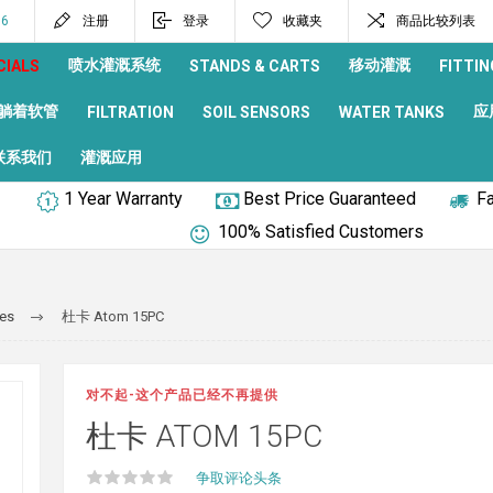
96
注册
登录
收藏夹
商品比较列表
喷水灌溉系统
移动灌溉
CIALS
STANDS & CARTS
FITTIN
躺着软管
应
FILTRATION
SOIL SENSORS
WATER TANKS
联系我们
灌溉应用
1 Year Warranty
Best Price Guaranteed
Fa
100% Satisfied Customers
ves
杜卡 Atom 15PC
对不起-这个产品已经不再提供
杜卡 ATOM 15PC
争取评论头条