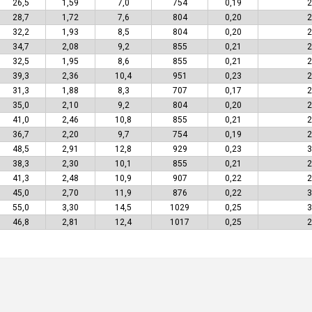
26,5
1,59
7,0
754
0,19
2
28,7
1,72
7,6
804
0,20
2
32,2
1,93
8,5
804
0,20
2
34,7
2,08
9,2
855
0,21
2
32,5
1,95
8,6
855
0,21
2
39,3
2,36
10,4
951
0,23
2
31,3
1,88
8,3
707
0,17
2
35,0
2,10
9,2
804
0,20
2
41,0
2,46
10,8
855
0,21
2
36,7
2,20
9,7
754
0,19
2
48,5
2,91
12,8
929
0,23
3
38,3
2,30
10,1
855
0,21
2
41,3
2,48
10,9
907
0,22
2
45,0
2,70
11,9
876
0,22
3
55,0
3,30
14,5
1029
0,25
3
46,8
2,81
12,4
1017
0,25
2