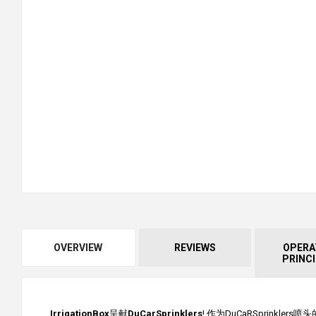
OVERVIEW
REVIEWS
OPERA
PRINC
IrrigationBox
呈献
DuCarSprinklers
!,作为DuCaRSprink