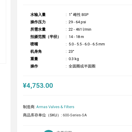
水输入量
:
1" 雌性 BSP
操作压力
:
29 - 64 psi
所需水量
:
22 - 461 l/min
拍摄范围（半径）
:
14 - 18 m
喷嘴
:
5.0 - 5.5 - 6.0 - 6.5 mm
机身角
:
23°
重量
:
0.3 kg
操作
:
全圆圈或半圆圈
¥4,753.00
制造商:
Armas Valves & Filters
商品库存单位（SKU）:
600-Series-SA