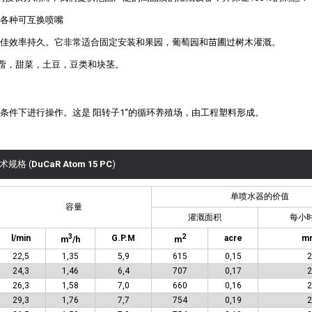
配有各种可互换喷嘴
佳效率持久。它非常适合固定安装和果园，葡萄园和苗圃过树木灌溉。
苜蓿，甜菜，土豆，豆类和块茎。
条件下进行操作。这是 阳转子1“的循环养殖场，由工程塑料形成。
术规格 (
DuCaR Atom 15 PC
)
单喷水器的价值
容量
灌溉面积
每小
3
2
l/min
G.P.M
acre
m
m
/h
m
22,5
1,35
5,9
615
0,15
2
24,3
1,46
6,4
707
0,17
2
26,3
1,58
7,0
660
0,16
2
29,3
1,76
7,7
754
0,19
2