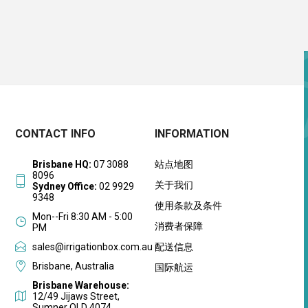
CONTACT INFO
INFORMATION
Brisbane HQ:
07 3088
站点地图
8096
关于我们
Sydney Office:
02 9929
9348
使用条款及条件
Mon--Fri 8:30 AM - 5:00
消费者保障
PM
sales@irrigationbox.com.au
配送信息
Brisbane, Australia
国际航运
Brisbane Warehouse:
12/49 Jijaws Street,
Sumner QLD 4074