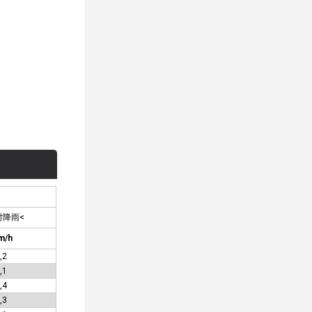
时降雨<
m/h
,2
,1
,4
,3