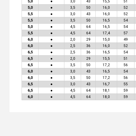
5,0
●
3,0
43
15,5
51
5,0
●
3,5
50
16,0
52
5,5
●
3,0
43
16,0
52
5,5
●
3,5
50
16,5
54
5,0
●
4,5
64
16,5
54
5,5
●
4,5
64
17,4
57
6,0
●
2,0
29
15,0
49
6,0
●
2,5
36
16,0
52
6,5
●
2,5
36
16,5
54
6,5
●
2,0
29
15,5
51
6,5
●
3,5
50
17,2
56
6,0
●
3,0
43
16,5
54
6,0
●
3,5
50
17,2
56
6,5
●
3,0
43
16,7
55
6,5
●
4,5
64
18,1
59
6,0
●
4,5
64
18,0
59