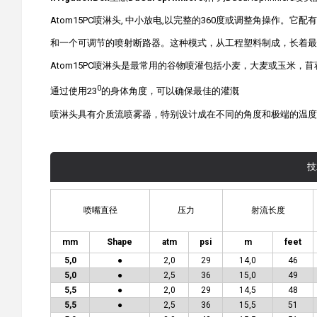
Atom15PC喷淋头, 中小放电,以完整的360度或调整角操作。它
和一个可调节的喷射断路器。这种模式，从工程塑料制成，长着最
Atom15PC喷淋头是最常用的谷物喷灌包括小麦，大麦或玉米，
0
通过使用23
的身体角度，可以确保最佳的灌溉
喷淋头具有介质流喷雾器，特别设计成在不同的角度和极端的温度
技
喷嘴直径
压力
射流长度
mm
Shape
atm
psi
m
feet
5,0
●
2,0
29
14,0
46
5,0
●
2,5
36
15,0
49
5,5
●
2,0
29
14,5
48
5,5
●
2,5
36
15,5
51