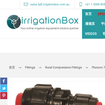
sales [at] irrigationbox.com.au
+61 7 3088 80
首页
SPE
灌溉泵
平
VIDEOS
首页
Fittings
Rural Compression Fittings
Plasson 7