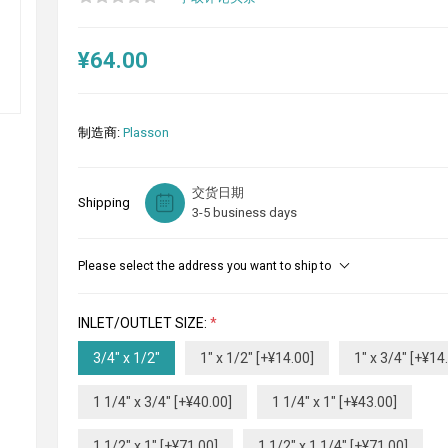
¥64.00
制造商:
Plasson
交货日期
Shipping
3-5 business days
Please select the address you want to ship to
INLET/OUTLET SIZE:
*
3/4" x 1/2"
1" x 1/2" [+¥14.00]
1" x 3/4" [+¥14
1 1/4" x 3/4" [+¥40.00]
1 1/4" x 1" [+¥43.00]
1 1/2" x 1" [+¥71.00]
1 1/2" x 1 1/4" [+¥71.00]