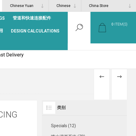
管道和快速连接配件
GS
0
ITEM(S)
用
DESIGN CALCULATIONS
st Delivery
PREVIOUS
NEXT
PRODUCT
PRODUCT
类别
CING
Specials (12)