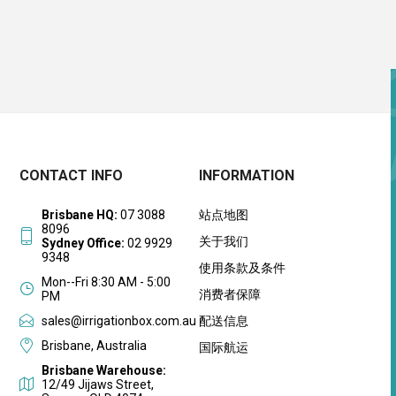
CONTACT INFO
INFORMATION
Brisbane HQ:
07 3088
站点地图
8096
关于我们
Sydney Office:
02 9929
9348
使用条款及条件
Mon--Fri 8:30 AM - 5:00
消费者保障
PM
sales@irrigationbox.com.au
配送信息
Brisbane, Australia
国际航运
Brisbane Warehouse:
12/49 Jijaws Street,