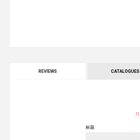
REVIEWS
CATALOGUES
只
标题: