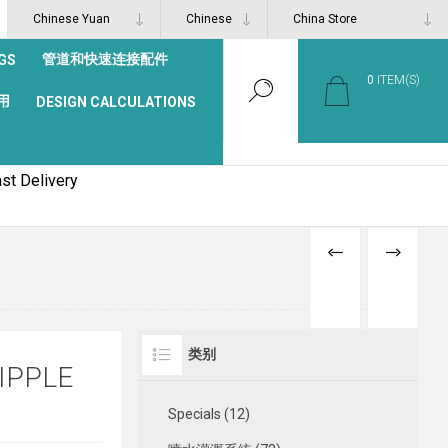
管道和快速连接配件
GS
0
ITEM(S)
用
DESIGN CALCULATIONS
st Delivery
PREVIOUS
NEXT
PRODUCT
PRODUCT
类别
IPPLE
Specials (12)