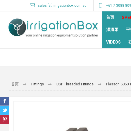
sales [at] irrigationbox.com.au
+61 7 3088 80
首页
SPE
灌溉泵
平
VIDEOS
首页
Fittings
BSP Threaded Fittings
Plasson 5060 