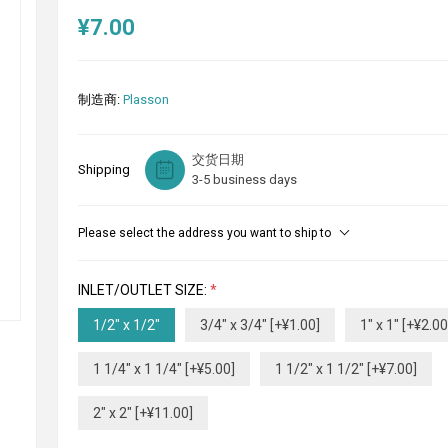
¥7.00
制造商:
Plasson
交货日期
Shipping
3-5 business days
Please select the address you want to ship to
INLET/OUTLET SIZE:
*
1/2" x 1/2"
3/4" x 3/4" [+¥1.00]
1" x 1" [+¥2.00
1 1/4" x 1 1/4" [+¥5.00]
1 1/2" x 1 1/2" [+¥7.00]
2" x 2" [+¥11.00]