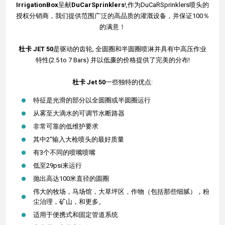
IrrigationBox
呈献
DuCarSprinklers
!,作为DuCaRSprinklers喷头的
授权分销商，我们提供范围广泛的高品质的灌溉设备，并保证100％
的满意！
杜卡
JET 50
是驱动的齿轮, 全圆圈和半圆圈喷淋并具有中高压作业
特性(2.5 to 7 Bars) 并以低廉的价格提供了完美的分布!
杜卡
Jet 50
一些独特的优点:
特征是光滑的部分以全圆圈或半圆圈运行
从雾至大滴水的可调节水断路器
非常可靠的低维护要求
其中2“输入大枪喷头的最好质量
有3个不同的喷嘴喷嘴
低至29psi来运行
抛出高达100米直径的圆圈
伟大的牧场，马场馆，大草坪区，作物（包括那些细腻），粉
尘治理，矿山，和更多。
适用于便携式和固定管道系统