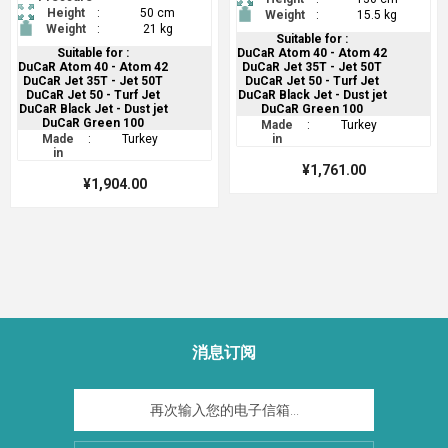
Height
:
50 cm
Weight
:
15.5 kg
Weight
:
21 kg
Suitable for :
Suitable for :
DuCaR Atom 40 - Atom 42
DuCaR Atom 40 - Atom 42
DuCaR Jet 35T - Jet 50T
DuCaR Jet 35T - Jet 50T
DuCaR Jet 50 - Turf Jet
DuCaR Jet 50 - Turf Jet
DuCaR Black Jet - Dust jet
DuCaR Black Jet - Dust jet
DuCaR Green 100
DuCaR Green 100
Made
:
Turkey
Made
:
Turkey
in
in
¥1,761.00
¥1,904.00
消息订阅