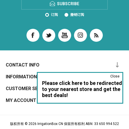
SUBSCRIBE
订阅
撤销订阅
CONTACT INFO
INFORMATION
Close
Please click here to be redirected
CUSTOMER SERVICE
to your nearest store and get the
best deals!
MY ACCOUNT
版权所有 © 2026 IrrigationBox CN 保留所有权利 ABN: 33 650 994 522