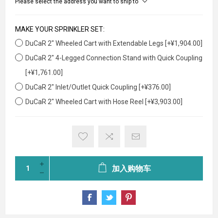
Please select the address you want to ship to
MAKE YOUR SPRINKLER SET:
DuCaR 2" Wheeled Cart with Extendable Legs [+¥1,904.00]
DuCaR 2" 4-Legged Connection Stand with Quick Coupling
[+¥1,761.00]
DuCaR 2" Inlet/Outlet Quick Coupling [+¥376.00]
DuCaR 2" Wheeled Cart with Hose Reel [+¥3,903.00]
加入购物车