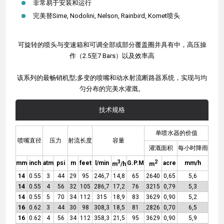
非常易于安装和运行
完美替Sime, Nodolini, Nelson, Rainbird, Komet喷头
可旋转的喷头与变速箱和可调全部或部分覆盖圈并具有中，高压操
作（2.5至7 Bars）以及效率高
该系列的最畅销机型;多变的喷嘴和动水射流断路器系统，实现与均
匀分布的完美水灌溉。
技术规格
单喷水器的价值
喷嘴直径
压力
射流长度
容量
灌溉面积
每小时降雨
3
2
mm
inch
atm
psi
m
feet
l/min
G.P.M
acre
mm/h
m
/h
m
14
0.55
3
44
29
95
246,7
14,8
65
2640
0,65
5,6
14
0.55
4
56
32
105
286,7
17,2
76
3215
0,79
5,3
14
0.55
5
70
34
112
315
18,9
83
3629
0,90
5,2
16
0.62
3
44
30
98
308,3
18,5
81
2826
0,70
6,5
16
0.62
4
56
34
112
358,3
21,5
95
3629
0,90
5,9