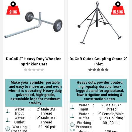
DuCaR 2" Heavy Duty Wheeled
DuCaR Quick Coupling Stand 2"
Sprinkler Cart
Inlet
Make your sprinkler portable
Heavy duty, powder coated,
and easy to move around even
high-quality, durable four-
when it is operating! Heavy duty,
legged stand for agricultural,
galvanised, high-grade,
lawn irrigation and mining &
extendable legs for maximum
construction sites.
stability.
Water
:
2" Male BSP
Water
:
2" Male BSP
Input
Thread
Input
Thread
Water
:
2" Female/Male
Water
:
2" Male BSP
Outlet
Quick Coupling
Outlet
Thread
Working
:
30 - 90 psi
Working
:
30 - 90 psi
Pressure
Pressure
Height
:
130 cm